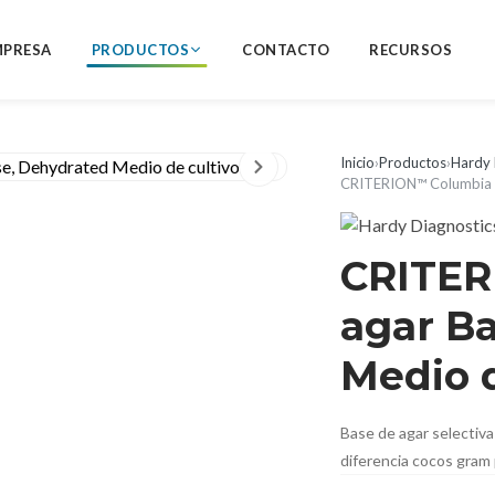
MPRESA
PRODUCTOS
CONTACTO
RECURSOS
Inicio
›
Productos
›
Hardy 
CRITERION™ Columbia C
CRITER
agar B
Medio d
Base de agar selectiva
diferencia cocos gram 