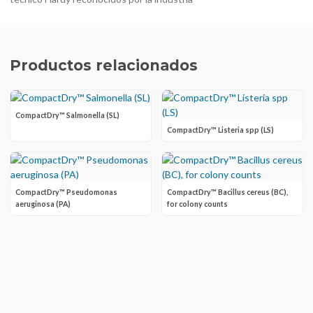
Productos relacionados
CompactDry™ Salmonella (SL)
CompactDry™ Listeria spp (LS)
CompactDry™ Pseudomonas
CompactDry™ Bacillus cereus (BC),
aeruginosa (PA)
for colony counts