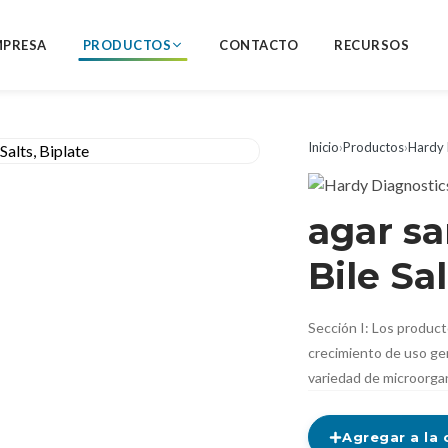
MPRESA
PRODUCTOS
CONTACTO
RECURSOS
Inicio
›
Productos
›
Hardy 
agar s
Bile Sal
Sección I: Los produc
crecimiento de uso gene
variedad de microorg
Agregar a la 