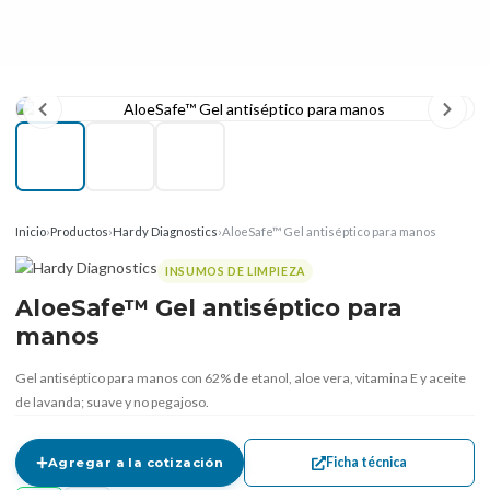
Inicio
›
Productos
›
Hardy Diagnostics
›
AloeSafe™ Gel antiséptico para manos
INSUMOS DE LIMPIEZA
AloeSafe™ Gel antiséptico para
manos
Gel antiséptico para manos con 62% de etanol, aloe vera, vitamina E y aceite
de lavanda; suave y no pegajoso.
Ficha técnica
Agregar a la cotización