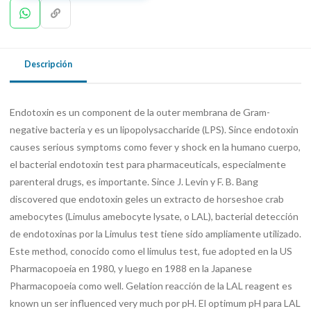
Descripción
Endotoxin es un component de la outer membrana de Gram-
negative bacteria y es un lipopolysaccharide (LPS). Since endotoxin
causes serious symptoms como fever y shock en la humano cuerpo,
el bacterial endotoxin test para pharmaceuticals, especialmente
parenteral drugs, es importante. Since J. Levin y F. B. Bang
discovered que endotoxin geles un extracto de horseshoe crab
amebocytes (Limulus amebocyte lysate, o LAL), bacterial detección
de endotoxinas por la Limulus test tiene sido ampliamente utilizado.
Este method, conocido como el limulus test, fue adopted en la US
Pharmacopoeia en 1980, y luego en 1988 en la Japanese
Pharmacopoeia como well. Gelation reacción de la LAL reagent es
known un ser influenced very much por pH. El optimum pH para LAL