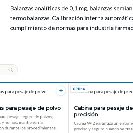
Balanzas analíticas de 0,1 mg, balanzas semiana
termobalanzas. Calibración interna automática
cumplimiento de normas para industria farmac
CRUMA
s para pesaje de polvo
Cabina para pesaje de
VER PRODUCTO →
VER PR
precisión
ara pesaje seguro de polvos,
s y humos, mantienen la
Cruma W-2 garantiza un entorno
on durante los procedimientos.
preciso y seguro cuando se tra